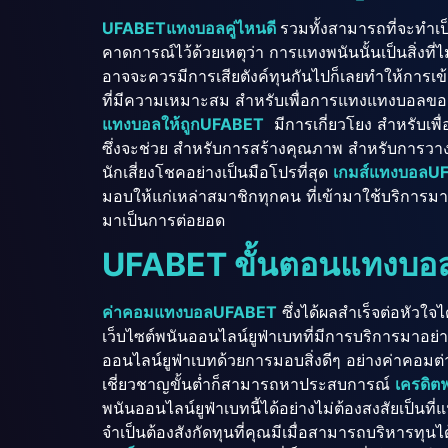
UFABETแทงบอลคู่ไหนดี
รวมทั้งสามารถที่จะทำเป
คาดการณ์ไว้ด้วยเหตุว่า การแทงพนันนั้นเป็นสิ่ง
อาจจะควรมีการเสียตังค์ทุนกันไปก็เลยทำให้การเข้
ที่มีความเหมาะสม สำหรับเพื่อการแทงแทงบอลของคุ
แทงบอลให้ถูกUFABET
มีการเกี่ยวโยง สำหรับเพื่
ซึ่งจะช่วย สำหรับการสร้างคุณภาพ สำหรับการวางเ
นักเสี่ยงโชคอย่างเป็นมือโปรที่สุด
เกมส์แทงบอลU
มอบให้แก่เหล่าสมาชิกทุกคน ที่เข้ามาใช้บริกา
มาเป็นการต่อยอด
UFABET ขั้นตอนแทงบอลออ
ค่าคอมแทงบอลUFABET
ซึ่งได้ผลสำเร็จต่อหัวใจ
เว็บไซต์พนันออนไลน์ยูฟ่าเบทที่มีการบริการมาอย่
ออนไลน์ยูฟ่าเบทด้วยการมอบสิ่งดีๆ อย่างค่าคอม
เชี่ยวชาญขั้นต่ำก็สามารถหาประสบการณ์
เครดิ
พนันออนไลน์ยูฟ่าเบทนี้ได้อย่างไม่ต้องสงสัยเป็นที
จำเป็นต้องสังกัดทุนที่คุณมีเมื่อสามารถบริหารทุนไ