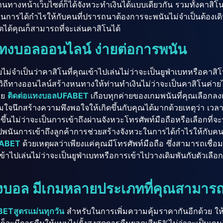
นผ่านทางหน้าเว็บไซต์ก็ได้จังหวะทำเงินได้แบบเดียวกัน รวมทั้งคา
ในการได้กำไรให้กับคนที่ปรารถนาต้องการจะพนันไม่จำเป็นต้องเด
น็ตได้คุณก็สามารถที่จะเล่นคาสิโนได้
ทงบอลออนไลน์ ง่ายต่อการพนัน
ดยไม่จำเป็นว่าคาสิโนที่คุณเข้าไปเล่นไม่ว่าจะเป็นยูฟ่าเบทหรือคาสิ
านวิถีทางออนไลน์สร้างหนทางให้ท่านทำเงินไม่ว่าจะเป็นคาสิโนค่า
าย
ติดต่อแทงบอลUFABET
เกือบทุกค่ายของเกมพนันที่คุณเลือกล
ใจนึกสร้างความพึงพอใจให้เกิดขึ้นกับคุณได้มากด้วยเหตุว่า เวลาน
มขึ้นไม่ว่าจะเป็นการเข้าถึงผ่านจังหวะโทรศัพท์มือถือหรือเลือกที่จ
นันการเข้าถึงลูกค้าการช่วยสร้างจังหวะในการได้กำไรให้กับคน
UFABET
ด้วยเหตุผลว่าเพียงแค่คุณมีโทรศัพท์มือถือ ซึ่งสามารถเชื่อ
คุณเข้าไปเล่นไม่ว่าจะเป็นยูฟ่าเบทหรือการเข้าไปวางเดิมพันกับตัว
ล มีเกมหลายประเภทที่คุณสามารถเ
ETสูตรแม่นทุกวัน
สำหรับในการเพิ่มความคุ้มราคากันอีกด้วย ให้
าก็จะมีการคืนให้แบบไม่ยั้งสูงสุดการคืนยอดเสีย5%ไม่ว่าจะเป็น