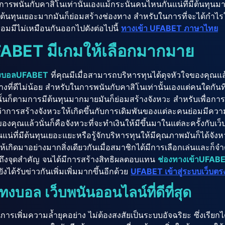
ยในการพนันกับคาสิโนเท่านั้นเองแม้กระนั้นคนไหนกันแน่ที่มีต้นทุน
มีต้นทุนเยอะมากมันก็ย่อมสร้างช่องทาง สำหรับในการที่จะได้กำไรใ
่อมมีไม่เหมือนกันออกไปดังต่อไปนี้
ทางเข้า UFABET ภาษาไทย
ABET มีเกมให้เลือกมากมาย
ทงบอลUFABET
ที่คุณมีเมื่อสามารถบริหารทุนได้ดุจหัวใจของคุณแล้
ทางที่ดีไม่น้อย สำหรับในการพนันกับคาสิโนเท่านั้นเองแต่คนใดกันที
ะนั้นก็ตามการมีต้นทุนมากมายมันก็ย่อมสร้างจังหวะ สำหรับเพื่อการ
ว่าการสร้างจังหวะให้เกิดขึ้นกับการเดิมพันของแต่ละคนย่อมมีควา
องคุณแล้วนั่นก็คือจังหวะที่จะทำเงินให้มีขึ้นมาในแต่ละครั้งกับเว็บ
น่ที่มีต้นทุนเยอะแยะหรือรู้จักบริหารทุนให้มีคุณภาพมันก็ได้จังหวะท
เกิดมาอย่างมากสิ่งเดียวกันเมื่อสมาชิกได้มีการเลือกเล่นและก็จำต
็นถึงจุดสำคัญ จนได้มีการสร้างสิทธิผลตอบแทน
ช่องทางเข้าUFA
ได้รับข่าวกันเพิ่มเพิ่มมากขึ้นอีกด้วย
UFABET เข้าสู่ระบบเว็บตร
อล เว็บพนันออนไลน์ที่ดีที่สุด
การเพิ่มความล้ำยุคอย่าง ไม่ต้องสงสัยเป็นระบบอัจฉริยะ ซึ่งเรียกไ