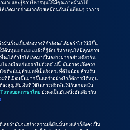
มากมายและรู้จักบริหารทุนให้มีคุณภาพมันก็ได้
ห้เกิดมาอย่างมากด้วยเหมือนกันเป็นที่แน่ๆ ว่าการ
วมันก็จะเป็นช่องทางที่กำลังจะได้ผลกำไรให้มีขึ้น
่มีต้นทุนเยอะแยะแล้วก็รู้จักบริหารทุนให้มีคุณภาพ
ที่จะได้กำไรให้เกิดมาเป็นอย่างมากอย่างเดียวกัน
มไม่เหมือนกันออกไปดังต่อไปนี้ มันอาจจะจึงควร
ไซต์พนันยูฟ่าเบทที่เป็นจังหวะที่ดีไม่น้อย สำหรับ
ี่ดีเยี่ยมขึ้นมากขึ้นแต่ว่าอย่างไรก็ดีการมีต้นทุน
้องสูญเสียเงินที่ใช้ในการเดิมพันให้กับเกมพนัน
BETแทงบอลภาษาไทย
ยังคงเป็นอันหนึ่งอันเดียวกัน
ง
ด้เลยว่ามันจะสร้างความยั่งยืนมั่นคงแล้วก็ยังคงเป็น