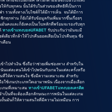
จให้กับทุกคน นั้นได้รับในส่วนของสิทธิที่เป็นการ
ฟ่า รวมทั้งทางเว็บไซต์ก็ได้มีการเห็น จนได้มีการ
ทุกท่าน ก็ยังได้รับข้อมูลกันเพิ่มมากขึ้นเรื่อยๆ
นมั่นคงและก็ยังคงเป็นเว็บหลักที่พร้อมจะรองรับทุก
ด้
ทางเข้าแทงบอลUFABET
รับประกันว่ามันจะมี
์เดียวที่กล้าให้โปรคืนยอดเสียเป็นโปรคืนทุน ซึ่ง
กเดือน
้าไปทำเงิน ซึ่งถือว่าช่วยเพิ่มช่องทาง สำหรับใน
่นพนันแต่ละคนได้เข้าไปพนันกับเกมในแต่ละครั้งหรือ
ันที่ให้ความสนใจ ซึ่งมีความเหมาะสม สำหรับ
รือใช้เกมประเภทใดเอามาพนัน เนื่องจากเมื่อเลือก
ณะเกมที่เหมาะสม
ทางเข้าUFABETแทงบอลเครติต
ค่จำเป็นที่จะต้องเลือกลักษณะการพนันในแต่ละเกม
งงั้นมันก็ให้ความสนใจที่มีความไม่เหมือน การ