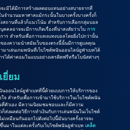
จะมิได้มีการสร้างผลตอบแทนอย่างสบายจากที่
รในจำนวนมหาศาลแม้กระนั้นในบางครั้งบางครั้งก็
ั้งสถานที่แล้วก็แนวโน้ม สำหรับการเลือกกลุ่มบอล
คลอาจจะมีการเกิดเรื่องที่น่าสงสัยว่าเว็บ
การ
บริการ สำหรับเพื่อการแทงแทงบอลโดยยิ่งไปกว่านั้น
องของความนำสมัยเว็บของตรงนี้นั้นมีการดูแลคุณ
ามาเล่นเกมพนันที่เว็บไซต์พนันออนไลน์ยูฟ่าเบทได้
ารได้ค่าคอมในแบบอย่างเครดิตฟรีหรือโบนัสต่างๆ
ยี่ยม
พนันออนไลน์ยูฟ่าเบทที่นี้ด้วยแบบการให้บริการของ
งใจ สำหรับเพื่อการเข้ามาใช้บริการในเว็บไซต์พนัน
นที่ตัวเอง มีความนิยมชมชอบและก็มีความ
้วก็ส่งผลต่อวิธีการทำเงินกับการเล่นพนันในเว็บไซต์
มีไม่เหมือนกันออกไปดังต่อไปนี้มันบางครั้งอาจจะ
ขึ้นมาในแต่ละครั้งกับเว็บไซต์พนันยูฟ่าเบท
เคล็ด