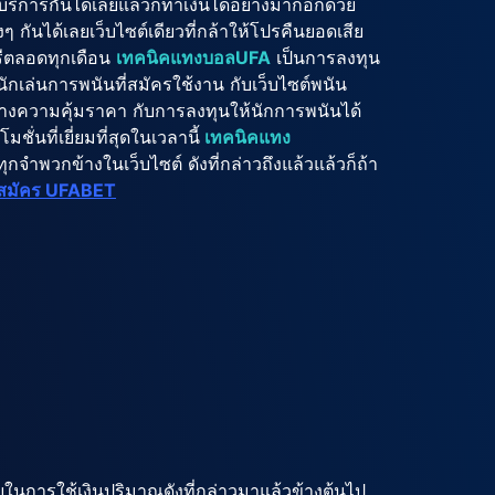
ริการกันได้เลยแล้วก็ทำเงินได้อย่างมากอีกด้วย
ๆ กันได้เลยเว็บไซต์เดียวที่กล้าให้โปรคืนยอดเสีย
ฟรีตลอดทุกเดือน
เทคนิคแทงบอลUFA
เป็นการลงทุน
ักเล่นการพนันที่สมัครใช้งาน กับเว็บไซต์พนัน
สร้างความคุ้มราคา กับการลงทุนให้นักการพนันได้
่นที่เยี่ยมที่สุดในเวลานี้
เทคนิคแทง
จำพวกข้างในเว็บไซต์ ดังที่กล่าวถึงแล้วแล้วก็ถ้า
สมัคร UFABET
บในการใช้เงินปริมาณดังที่กล่าวมาแล้วข้างต้นไป