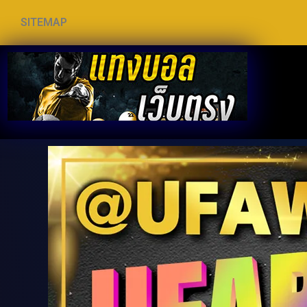
SITEMAP