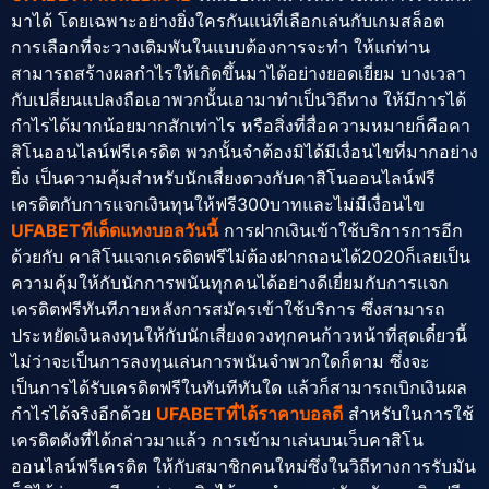
มาได้ โดยเฉพาะอย่างยิ่งใครกันแน่ที่เลือกเล่นกับเกมสล็อต
การเลือกที่จะวางเดิมพันในแบบต้องการจะทำ ให้แก่ท่าน
สามารถสร้างผลกำไรให้เกิดขึ้นมาได้อย่างยอดเยี่ยม บางเวลา
กับเปลี่ยนแปลงถือเอาพวกนั้นเอามาทำเป็นวิถีทาง ให้มีการได้
กำไรได้มากน้อยมากสักเท่าไร หรือสิ่งที่สื่อความหมายก็คือคา
สิโนออนไลน์ฟรีเครดิต พวกนั้นจำต้องมิได้มีเงื่อนไขที่มากอย่าง
ยิ่ง เป็นความคุ้มสำหรับนักเสี่ยงดวงกับคาสิโนออนไลน์ฟรี
เครดิตกับการแจกเงินทุนให้ฟรี300บาทและไม่มีเงื่อนไข
UFABETทีเด็ดแทงบอลวันนี้
การฝากเงินเข้าใช้บริการการอีก
ด้วยกับ คาสิโนแจกเครดิตฟรีไม่ต้องฝากถอนได้2020ก็เลยเป็น
ความคุ้มให้กับนักการพนันทุกคนได้อย่างดีเยี่ยมกับการแจก
เครดิตฟรีทันทีภายหลังการสมัครเข้าใช้บริการ ซึ่งสามารถ
ประหยัดเงินลงทุนให้กับนักเสี่ยงดวงทุกคนก้าวหน้าที่สุดเดี๋ยวนี้
ไม่ว่าจะเป็นการลงทุนเล่นการพนันจำพวกใดก็ตาม ซึ่งจะ
เป็นการได้รับเครดิตฟรีในทันทีทันใด แล้วก็สามารถเบิกเงินผล
กำไรได้จริงอีกด้วย
UFABETที่ได้ราคาบอลดี
สำหรับในการใช้
เครดิตดังที่ได้กล่าวมาแล้ว การเข้ามาเล่นบนเว็บคาสิโน
ออนไลน์ฟรีเครดิต ให้กับสมาชิกคนใหม่ซึ่งในวิถีทางการรับมัน