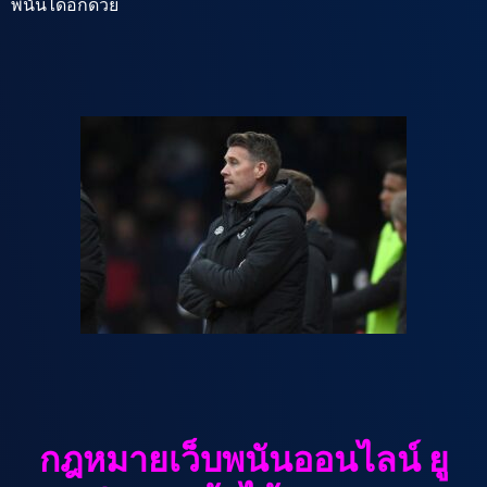
พนันได้อีกด้วย
กฎหมายเว็บพนันออนไลน์ ยู