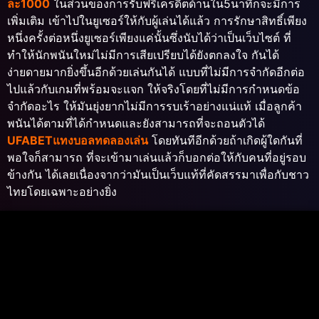
ละ1000
ในส่วนของการรับฟรีเครดิตด้านใน5นาทีก็จะมีการ
เพิ่มเติม เข้าไปในยูเซอร์ให้กับผู้เล่นได้แล้ว การรักษาสิทธิ์เพียง
หนึ่งครั้งต่อหนึ่งยูเซอร์เพียงแค่นั้นซึ่งนับได้ว่าเป็นเว็บไซต์ ที่
ทำให้นักพนันใหม่ไม่มีการเสียเปรียบได้ยังตกลงใจ กันได้
ง่ายดายมากยิ่งขึ้นอีกด้วยเล่นกันได้ แบบที่ไม่มีการจำกัดอีกต่อ
ไปแล้วกับเกมที่พร้อมจะแจก ให้จริงโดยที่ไม่มีการกำหนดข้อ
จำกัดอะไร ให้มันยุ่งยากไม่มีการรบเร้าอย่างแน่แท้ เมื่อลูกค้า
พนันได้ตามที่ได้กำหนดและยังสามารถที่จะถอนตัวได้
UFABETแทงบอลทดลองเล่น
โดยทันทีอีกด้วยถ้าเกิดผู้ใดกันที่
พอใจก็สามารถ ที่จะเข้ามาเล่นแล้วก็บอกต่อให้กับคนที่อยู่รอบ
ข้างกัน ได้เลยเนื่องจากว่ามันเป็นเว็บแท้ที่คัดสรรมาเพื่อกับชาว
ไทยโดยเฉพาะอย่างยิ่ง