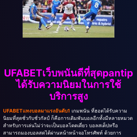
UFABETเว็บพนันดีที่สุดpantip
ได้รับความนิยมในการใช้
บริการสูง
UFABETแทงบอลมาแรงอันดับ1
เกมพนัน ที่ฮอตได้รับความ
นิยมที่สุดชั่วกับชั่วกัลป์ ก็คือการเดิมพันบอลอีกทั้งมีหลายหมวด
สำหรับการเล่นไม่ว่าจะเป็นบอลโดดเดี่ยว บอลสเต็ปหรือ
สามารถมองบอลสดได้ผ่านหน้าหน้าจอโทรศัพท์ ด้วยการ