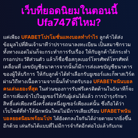
เว็บที่ยอดนิยมในตอนนี้
Ufa747ดีไหม?
แค่เพียง
UFABETโปรโมชั่นแทงบอลทำกำไร
ลูกค้าได้ส่ง
ข้อมูลไปที่ดินเจ้านาทีว่าปรารถนาลงทะเบียน เป็นสมาชิกรวม
ทั้งทางแอดไม่นก็จะกระทำการรับเรื่อง ให้กับลูกค้าได้กระทำ
กรอกประวัติส่วนตัว แล้วก็ชื่อชื่อสกุลเบอร์โทรศัพท์โทรศัพท์
เคลื่อนที่ เลขบัญชีธนาคารจากนั้นก็มีการส่งเลขบัญชีธนาคาร
ของผู้ให้บริการ ให้กับลูกค้าได้ทำเลือกรับยูเซอร์และก็พาสเวิร์ด
ผ่านวิถีทางเนื้อความจากนั้นก็ทำกดรับรอง
UFABETพนันบอล
คนเล่นเยอะที่สุด
ในส่วนของการรับฟรีเครดิตด้านใน5นาทีก็จะ
มีการเพิ่มเข้าไปในยูเซอร์ให้กับผู้เล่นได้แล้ว การบำรุงรักษา
สิทธิ์แค่เพียงหนึ่งครั้งต่อหนึ่งยูเซอร์เพียงแค่นั้น ซึ่งถือได้ว่า
เว็บไซต์ที่ทำให้นักพนันใหม่ไม่มีการเสียเปรียบ
UFABETพนัน
บอลยอดนิยมพร้อมโปร
ได้ยังตกลงใจกันได้ง่ายดายมากยิ่งขึ้น
อีกด้วย เล่นกันได้แบบที่ไม่มีการจำกัดอีกต่อไปแล้วกับเกม