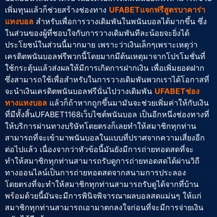
เพิ่มทุนแล้วก็ช่วยสร้างช่องทาง
UFABETแจกฟรีสูตรบาคาร่า
แทงบอล
สำหรับเพื่อการวางเดิมพันในพนันบอลได้มากขึ้น ซึ่ง
ในส่วนของผู้ที่ชอบใจกับการวางเดิมพันทีละน้อยจะยิ่งได้
ประโยชน์ในส่วนนี้มากมาย เพราะว่าเงินเล็กๆเพราะเหตุว่า
เครดิตพนันบอลฟรีพวกนี้โดยมากมีต้นเหตุมาจากโปรโมชั่นที่
ใช้กระตุ้นแล้วส่งผลให้มีการเกิดการฝากเงิน เพื่อเพิ่มยอดฝาก
ซึ่งสามารถใช้เพื่อสำหรับในการวางเดิมพันพวกเราได้โอกาสที่
จะนำเงินเครดิตพนันบอลฟรีนั่นไปวางเดิมพัน
UFABETช่อง
ทางแทงบอล
แล้วก็ถ้าหากถูกขึ้นมามันจะช่วยเพิ่มค่าให้กับเงิน
ที่มีทั้งสิ้นUFABET1168เว็บไซต์พนันบอล เป็นอีกหนึ่งช่องทางที่
ให้บริการผ่านทางบริษัทโดยตรงก็เลยทำให้สมาชิกทุกท่าน
สามารถที่จะเข้ามาพนันบอลในแบบที่ปราศจากความเสี่ยงอีก
ต่อไปแล้ว เนื่องจากว่าหัวข้อนี้มันยังมีการถ่ายทอดสดที่จะ
ทำให้สมาชิกทุกท่านสามารถรับดูการถ่ายทอดสดได้ผ่านวิถี
ทางออนไลน์เป็นการถ่ายทอดสดจากสนามการประลอง
โดยตรงที่จะทำให้สมาชิกทุกท่านสามารถรับดูได้จากที่บ้าน
พร้อมด้วยนี้มันจะมีการพินิจพิจารณาผลบอลสดแม่นๆ ให้แก่
สมาชิกทุกท่านสามารถเอามาตกลงใจก่อนที่จะมีการจ่ายเงิน