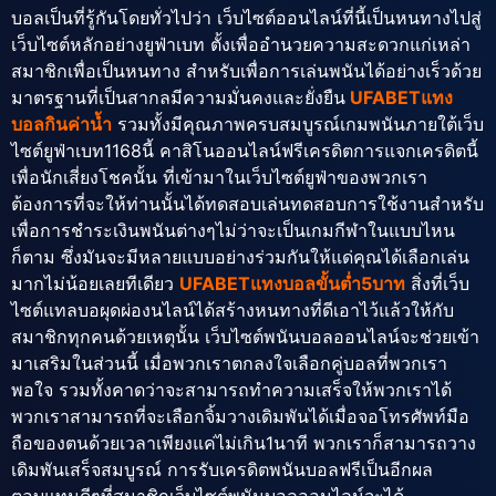
บอลเป็นที่รู้กันโดยทั่วไปว่า เว็บไซต์ออนไลน์ที่นี้เป็นหนทางไปสู่
เว็บไซต์หลักอย่างยูฟ่าเบท ตั้งเพื่ออำนวยความสะดวกแก่เหล่า
สมาชิกเพื่อเป็นหนทาง สำหรับเพื่อการเล่นพนันได้อย่างเร็วด้วย
มาตรฐานที่เป็นสากลมีความมั่นคงและยั่งยืน
UFABETแทง
บอลกินค่าน้ำ
รวมทั้งมีคุณภาพครบสมบูรณ์เกมพนันภายใต้เว็บ
ไซต์ยูฟ่าเบท1168นี้ คาสิโนออนไลน์ฟรีเครดิตการแจกเครดิตนี้
เพื่อนักเสี่ยงโชคนั้น ที่เข้ามาในเว็บไซต์ยูฟ่าของพวกเรา
ต้องการที่จะให้ท่านนั้นได้ทดสอบเล่นทดสอบการใช้งานสำหรับ
เพื่อการชำระเงินพนันต่างๆไม่ว่าจะเป็นเกมกีฬาในแบบไหน
ก็ตาม ซึ่งมันจะมีหลายแบบอย่างร่วมกันให้แด่คุณได้เลือกเล่น
มากไม่น้อยเลยทีเดียว
UFABETแทงบอลขั้นต่ำ5บาท
สิ่งที่เว็บ
ไซต์แทลบอผุดผ่องนไลน์ได้สร้างหนทางที่ดีเอาไว้แล้วให้กับ
สมาชิกทุกคนด้วยเหตุนั้น เว็บไซต์พนันบอลออนไลน์จะช่วยเข้า
มาเสริมในส่วนนี้ เมื่อพวกเราตกลงใจเลือกคู่บอลที่พวกเรา
พอใจ รวมทั้งคาดว่าจะสามารถทำความเสร็จให้พวกเราได้
พวกเราสามารถที่จะเลือกจิ้มวางเดิมพันได้เมื่อจอโทรศัพท์มือ
ถือของตนด้วยเวลาเพียงแค่ไม่เกิน1นาที พวกเราก็สามารถวาง
เดิมพันเสร็จสมบูรณ์ การรับเครดิตพนันบอลฟรีเป็นอีกผล