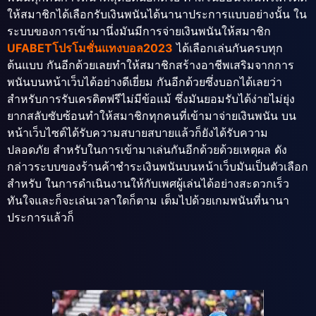
ให้สมาชิกได้เลือกรับเงินพนันได้นานาประการแบบอย่างนั้น ใน
ระบบของการเข้ามานึ่งมันมีการจ่ายเงินพนันให้สมาชิก
UFABETโปรโมชั่นแทงบอล2023
ได้เลือกเล่นกันครบทุก
ต้นแบบ กันอีกด้วยเลยทำให้สมาชิกสร้างอาชีพเสริมจากการ
พนันบนหน้าเว็บได้อย่างดีเยี่ยม กันอีกด้วยซึ่งบอกได้เลยว่า
สำหรับการรับเครดิตฟรีไม่มีข้อแม้ ซึ่งมันยอมรับได้ง่ายไม่ยุ่ง
ยากสลับซับซ้อนทำให้สมาชิกทุกคนที่เข้ามาจ่ายเงินพนัน บน
หน้าเว็บไซต์ได้รับความสบายสบายแล้วก็ยังได้รับความ
ปลอดภัย สำหรับในการเข้ามาเล่นกันอีกด้วยด้วยเหตุผล ดัง
กล่าวระบบของร้านค้าชำระเงินพนันบนหน้าเว็บมันเป็นตัวเลือก
สำหรับ ในการดำเนินงานให้กับเพศผู้เล่นได้อย่างสะดวกเร็ว
ทันใจและก็จะเล่นเวลาใดก็ตาม เต็มไปด้วยเกมพนันที่นานา
ประการแล้วก็