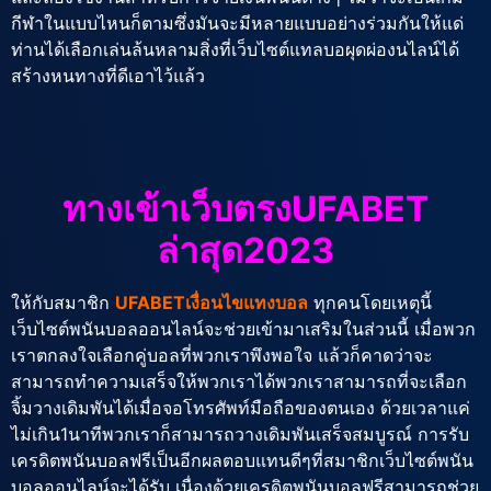
กีฬาในแบบไหนก็ตามซึ่งมันจะมีหลายแบบอย่างร่วมกันให้แด่
ท่านได้เลือกเล่นล้นหลามสิ่งที่เว็บไซต์แทลบอผุดผ่องนไลน์ได้
สร้างหนทางที่ดีเอาไว้แล้ว
ทางเข้าเว็บตรงUFABET
ล่าสุด2023
ให้กับสมาชิก
UFABETเงื่อนไขแทงบอล
ทุกคนโดยเหตุนี้
เว็บไซต์พนันบอลออนไลน์จะช่วยเข้ามาเสริมในส่วนนี้ เมื่อพวก
เราตกลงใจเลือกคู่บอลที่พวกเราพึงพอใจ แล้วก็คาดว่าจะ
สามารถทำความเสร็จให้พวกเราได้พวกเราสามารถที่จะเลือก
จิ้มวางเดิมพันได้เมื่อจอโทรศัพท์มือถือของตนเอง ด้วยเวลาแค่
ไม่เกิน1นาทีพวกเราก็สามารถวางเดิมพันเสร็จสมบูรณ์ การรับ
เครดิตพนันบอลฟรีเป็นอีกผลตอบแทนดีๆที่สมาชิกเว็บไซต์พนัน
บอลออนไลน์จะได้รับ เนื่องด้วยเครดิตพนันบอลฟรีสามารถช่วย