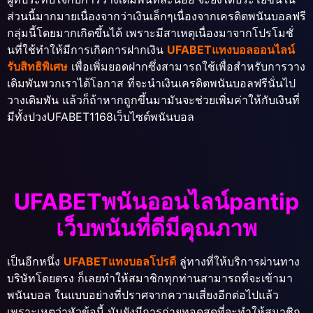
ส่วนนี้มากมายเนื่องจากว่าเงินเล็กๆเนื่องจากเครดิตพนันบอลฟรี
กลุ่มนี้โดยมากเกิดขึ้นได้ เพราะมีสาเหตุเนื่องมาจากโปรโมชั่
นที่ใช้ทำให้มีการเกิดการฝากเงิน
UFABETแทงบอลออนไลน์
รับสิทธิพิเศษ
เพื่อเพิ่มยอดฝากซึ่งสามารถใช้เพื่อสำหรับการวาง
เดิมพันพวกเราได้โอกาส ที่จะนำเงินเครดิตพนันบอลฟรีนั่นไป
วางเดิมพัน แล้วก็ถ้าหากถูกขึ้นมามันจะช่วยเพิ่มค่าให้กับเงินที่
มีทั้งปวงUFABET1168เว็บไซต์พนันบอล
UFABETพนันออนไลน์pantip
เว็บพนันที่ดีมีคุณภาพ
เป็นอีกหนึ่ง
UFABETแทงบอลโปรดี
ลู่ทางที่ให้บริการผ่านทาง
บริษัทโดยตรง ก็เลยทำให้สมาชิกทุกท่านสามารถที่จะเข้ามา
พนันบอล ในแบบอย่างที่ปราศจากความเสี่ยงอีกต่อไปแล้ว
เพราะเหตุว่าหัวข้อนี้ มันยังมีการถ่ายทอดสดที่จะทำให้สมาชิก